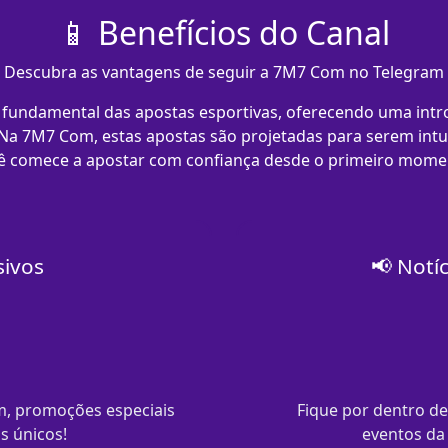
📱 Benefícios do Canal
Descubra as vantagens de seguir a 7M7 Com no Telegram
fundamental das apostas esportivas, oferecendo uma intro
Na 7M7 Com, estas apostas são projetadas para serem intui
ê comece a apostar com confiança desde o primeiro mome
sivos
📢 Notí
m, promoções especiais
Fique por dentro d
s únicos!
eventos da