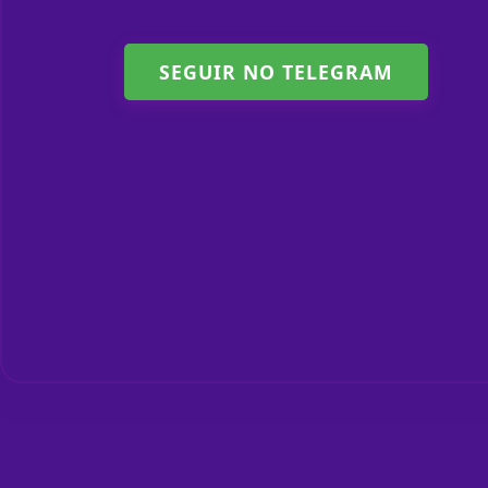
SEGUIR NO TELEGRAM