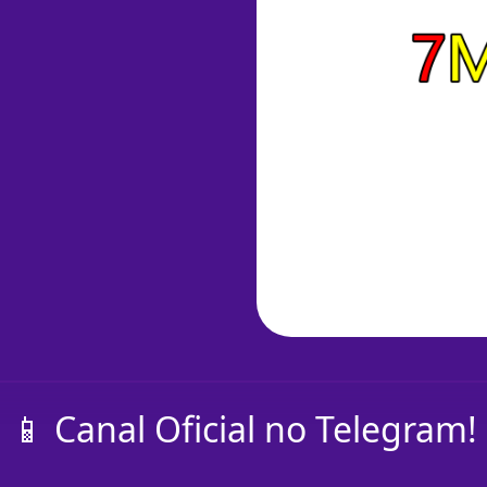
📱 Canal Oficial no Telegram!