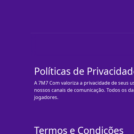
Políticas de Privacida
A 7M7 Com valoriza a privacidade de seus 
nossos canais de comunicação. Todos os dad
jogadores.
Termos e Condições