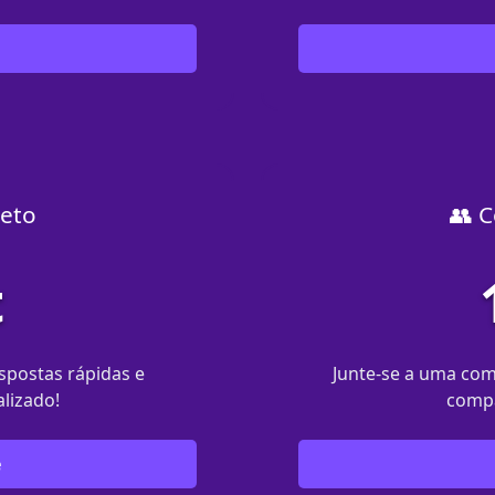
reto
👥 
t
espostas rápidas e
Junte-se a uma com
lizado!
compa
e