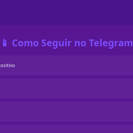
📱 Como Seguir no Telegram
ositivo