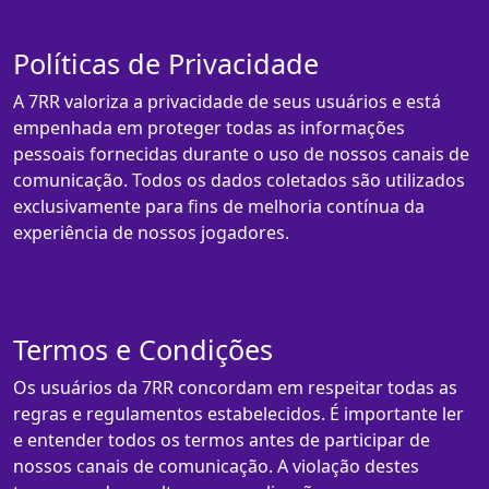
Políticas de Privacidade
A 7RR valoriza a privacidade de seus usuários e está
empenhada em proteger todas as informações
pessoais fornecidas durante o uso de nossos canais de
comunicação. Todos os dados coletados são utilizados
exclusivamente para fins de melhoria contínua da
experiência de nossos jogadores.
Termos e Condições
Os usuários da 7RR concordam em respeitar todas as
regras e regulamentos estabelecidos. É importante ler
e entender todos os termos antes de participar de
nossos canais de comunicação. A violação destes