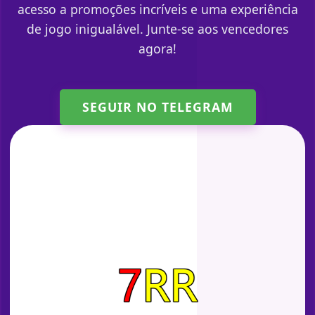
acesso a promoções incríveis e uma experiência
de jogo inigualável. Junte-se aos vencedores
agora!
SEGUIR NO TELEGRAM