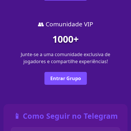
👥 Comunidade VIP
1000+
Junte-se a uma comunidade exclusiva de
jogadores e compartilhe experiências!
Entrar Grupo
📱 Como Seguir no Telegram