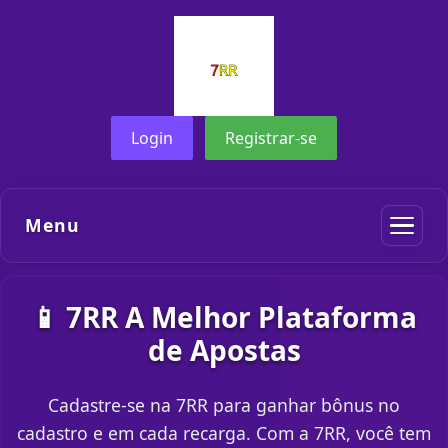
Login
Registrar-se
Menu
📱 7RR A Melhor Plataforma
de Apostas
Cadastre-se na 7RR para ganhar bônus no
cadastro e em cada recarga. Com a 7RR, você tem