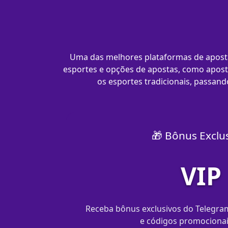
Uma das melhores plataformas de apostas
esportes e opções de apostas, como aposta
os esportes tradicionais, passand
🎁 Bônus Exclu
VIP
Receba bônus exclusivos do Telegra
e códigos promocionai