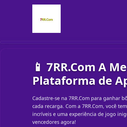
📱 7RR.Com A Me
Plataforma de A
Cadastre-se na 7RR.Com para ganhar b
cada recarga. Com a 7RR.Com, você te
incríveis e uma experiência de jogo inig
vencedores agora!